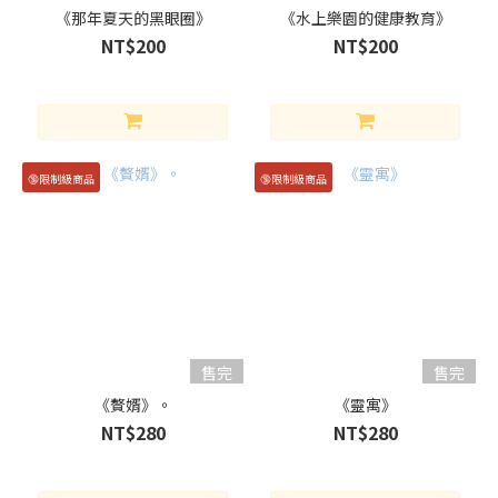
無語言
《那年夏天的黑眼圈》
《水上樂園的健康教育》
(1100)
NT$200
NT$200
簡體
中文
(102)
繁體中
文
🔞限制級商品
🔞限制級商品
(1470)
英
語
(81)
CP
清
售完
售完
除
《贅婿》。
《靈寓》
伏
NT$280
NT$280
黑
甚