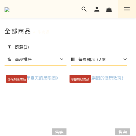
全部商品
4 件商品
套
用
篩選
(1)
篩
選
商品排序
每頁顯示 72 個
(1/20)
🔞限制級商品
🔞限制級商品
語
言
其
他
語
言
(18)
售完
售完