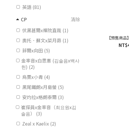
英語 (81)
CP
清除
伏黑甚爾x禪院直哉 (1)
【預售商品
奧托．蘇文x菜月昴 (1)
NT$
菲爾x向田 (5)
金率音x白思憲 (김솔음x백사
헌) (2)
烏栗x小青 (4)
黑尾鐵朗x月島螢 (5)
安灼拉x格朗泰爾 (3)
崔探員x金率音（최요원x김
솔음） (3)
Zeal x Kaelix (2)