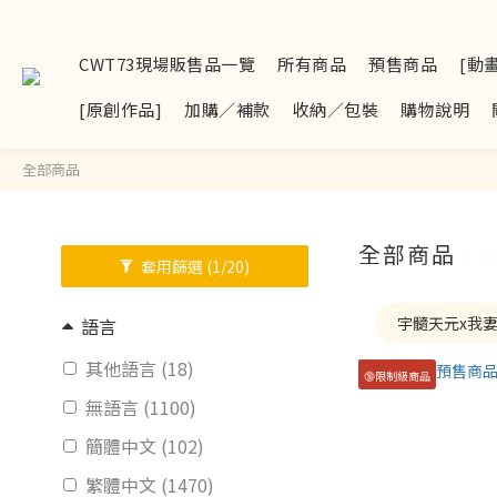
CWT73現場販售品一覽
所有商品
預售商品
[動
[原創作品]
加購／補款
收納／包裝
購物說明
全部商品
全部商品
3 
套用篩選
(1/20)
宇髓天元x我
語言
其他語言 (18)
🔞限制級商品
無語言 (1100)
簡體中文 (102)
繁體中文 (1470)