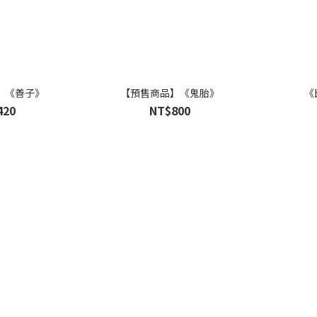
】《善子》
【預售商品】《鬼胎》
《
420
NT$800