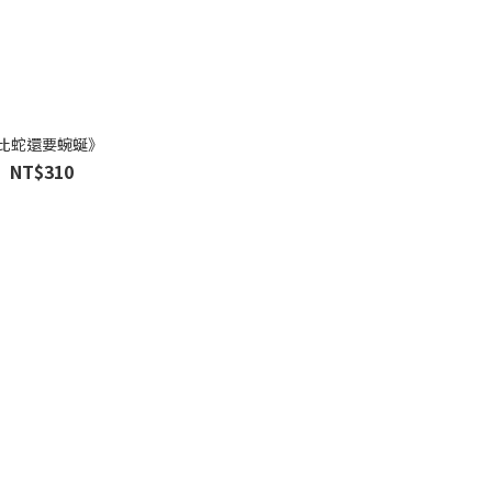
比蛇還要蜿蜒》
NT$310