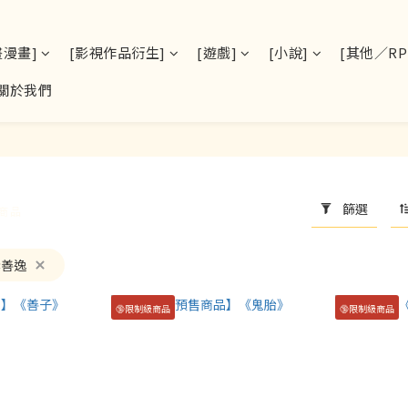
畫漫畫]
[影視作品衍生]
[遊戲]
[小說]
[其他／RPS
關於我們
篩選
件商品
妻善逸
🔞限制級商品
🔞限制級商品