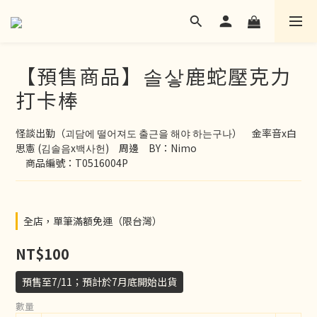
【預售商品】솔샇鹿蛇壓克力
打卡棒
怪談出勤（괴담에 떨어져도 출근을 해야 하는구나）　金率音x白
思憲 (김솔음x백사헌)　周邊　BY：Nimo
　商品編號：T0516004P
全店，單筆滿額免運（限台灣）
NT$100
預售至7/11；預計於7月底開始出貨
數量