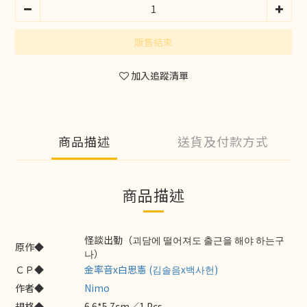
販售結束
加入追蹤清單
商品描述
送貨及付款方式
商品描述
怪談出勤（괴담에 떨어져도 출근을 해야 하는구
原作◆
나）
ＣＰ◆
金率音x白思憲 (김솔음x백사헌)
作者◆
Nimo
規格◆
6.6*5.7cm／1 Pcs