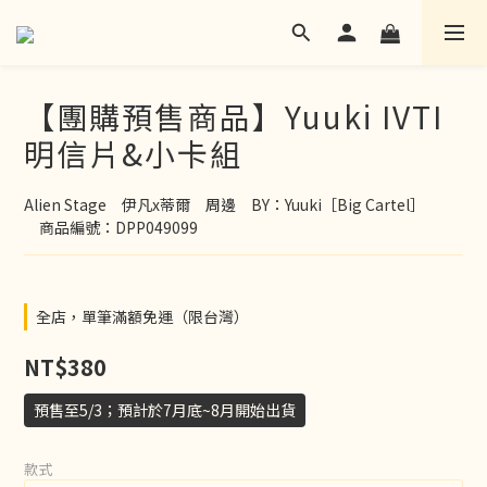
【團購預售商品】Yuuki IVTI
明信片&小卡組
Alien Stage　伊凡x蒂爾　周邊　BY：Yuuki［Big Cartel］
　商品編號：DPP049099
全店，單筆滿額免運（限台灣）
NT$380
預售至5/3；預計於7月底~8月開始出貨
款式