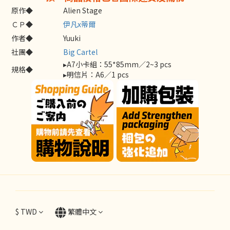
原作◆
Alien Stage
ＣＰ◆
伊凡x蒂爾
作者◆
Yuuki
社團◆
Big Cartel
▸A7小卡組：55*85mm／2~3 pcs
規格◆
▸明信片：A6／1 pcs
$
TWD
繁體中文