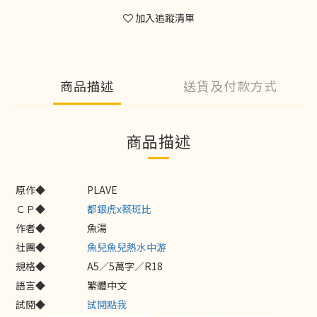
加入追蹤清單
商品描述
送貨及付款方式
商品描述
原作◆
PLAVE
ＣＰ◆
都銀虎x蔡斑比
作者◆
魚湯
社團◆
魚兒魚兒熱水中游
規格◆
A5／5萬字／R18
語言◆
繁體中文
試閱◆
試閱點我