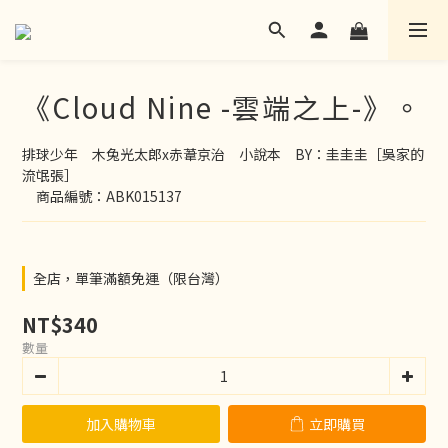
《Cloud Nine -雲端之上-》。
排球少年　木兔光太郎x赤葦京治　小說本　BY：圭圭圭［吳家的
流氓張］
　商品編號：ABK015137
全店，單筆滿額免運（限台灣）
NT$340
數量
加入購物車
立即購買