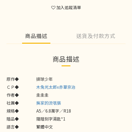
加入追蹤清單
商品描述
送貨及付款方式
商品描述
原作◆
排球少年
ＣＰ◆
木兔光太郎x赤葦京治
作者◆
圭圭圭
社團◆
吳家的流氓張
規格◆
A5／6.8萬字／R18
贈品◆
隨贈刻字湯匙*1
語言◆
繁體中文