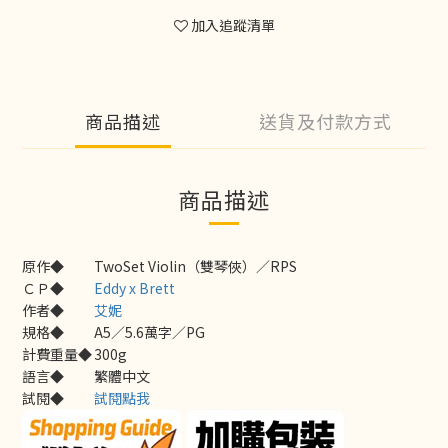
加入追蹤清單
商品描述
送貨及付款方式
商品描述
原作◆
TwoSet Violin（雙琴俠）／RPS
ＣＰ◆
Eddy x Brett
作者◆
艾妮
規格◆
A5／5.6萬字／PG
計費重量◆
300g
語言◆
繁體中文
試閱◆
試閱點我