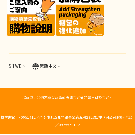
$
TWD
繁體中文
提醒您，我們不會以電話或簡訊方式通知變更付款方式。
楓林書館 40951912／台南市北區北門里長榮路五段282號1樓（同公司聯絡地址）
／0925550132