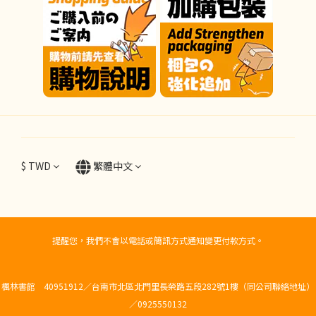
$
TWD
繁體中文
提醒您，我們不會以電話或簡訊方式通知變更付款方式。
楓林書館 40951912／台南市北區北門里長榮路五段282號1樓（同公司聯絡地址）
／0925550132