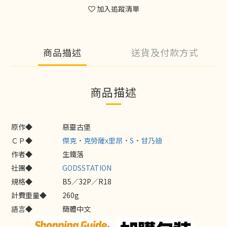
加入追蹤清單
商品描述
送貨及付款方式
商品描述
原作◆
惡靈古堡
ＣＰ◆
傑克·克勞薩x里昂·S·甘乃迪
作者◆
生鐵落
社團◆
GODSSTATION
規格◆
B5／32P／R18
計費重量◆
260g
語言◆
簡體中文