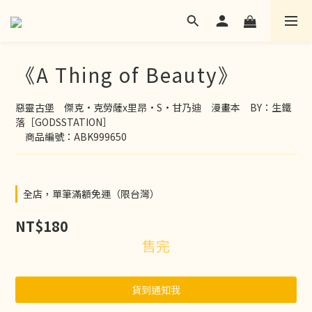
《A Thing of Beauty》
惡靈古堡　傑克·克勞薩x里昂·S·甘乃迪　漫畫本　BY：生鐵
落［GODSSTATION］
　商品編號：ABK999650
全店，單筆滿額免運（限台灣）
NT$180
售完
貨到通知我