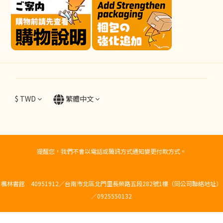
$
TWD
繁體中文
提醒您，我們不會以電話或簡訊方式通知變更付款方式。
楓林書館 40951912／台南市北區北門里長榮路五段282號1樓（同公司聯絡地址）
／0925550132