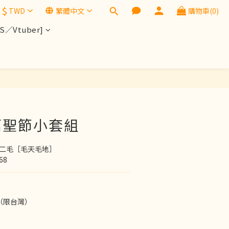
$
TWD
繁體中文
購物車(0)
／Vtuber]
立即購買
萬聖節小套組
：二毛［毛天毛地］
68
（限台灣）