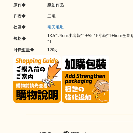
原作◆
原創作品
作者◆
二毛
社團◆
毛天毛地
13.5*24cm小海報*1+A5 4P小報*1+6cm全
規格◆
*1
計費重量◆
120g