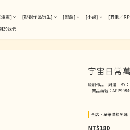
畫漫畫]
[影視作品衍生]
[遊戲]
[小說]
[其他／RPS
關於我們
宇宙日常
原創作品　周邊　BY
　商品編號：APP9984
全店，單筆滿額免運
NT$180