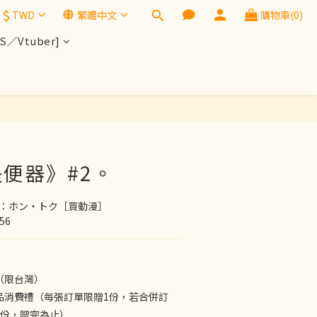
$
TWD
繁體中文
購物車(0)
／Vtuber]
便器》#2。
Y：ホン・トク［買動漫］
56
（限台灣）
品消費禮（每張訂單限贈1份，若合併訂
1份，贈完為止）