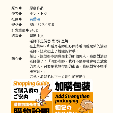
原作◆
原創作品
作者◆
ホン・トク
社團◆
買動漫
規格◆
B5／32P／R18
計費重量◆
240g
語言◆
繁體中文
老師不是便器 第2彈 登場！
在上集中，和體育老師山野保持著肉體關係的清野
老師，這次碰上了難纏的對手！
某日，遠從都市調職而來的那個男人，這麼對清野
簡介◆
老師說了：「清野老師，我可不是那種會輕言放棄
的男人。只要是我想得到的東西，我絕對會不擇手
段拿到。」
究竟，清野老師下一步的行動會是？