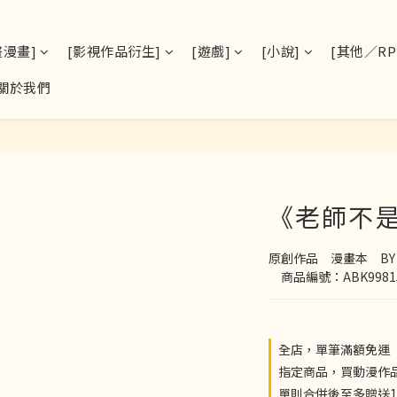
畫漫畫]
[影視作品衍生]
[遊戲]
[小說]
[其他／RPS
關於我們
《老師不是
原創作品　漫畫本　B
　商品編號：ABK9981
全店，單筆滿額免運
指定商品，買動漫作
單則合併後至多贈送