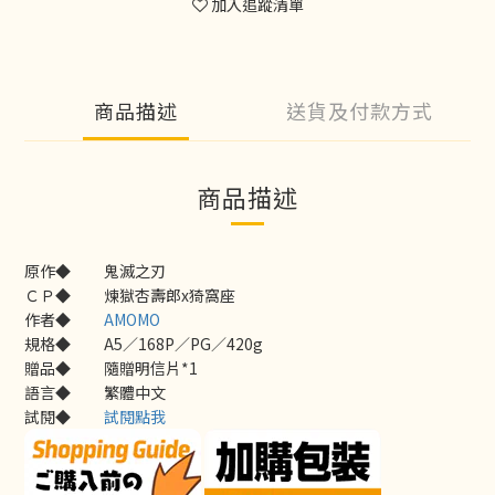
加入追蹤清單
商品描述
送貨及付款方式
商品描述
原作◆
鬼滅之刃
ＣＰ◆
煉獄杏壽郎x猗窩座
作者◆
AMOMO
規格◆
A5／168P／PG／420g
贈品◆
隨贈明信片*1
語言◆
繁體中文
試閱◆
試閱點我