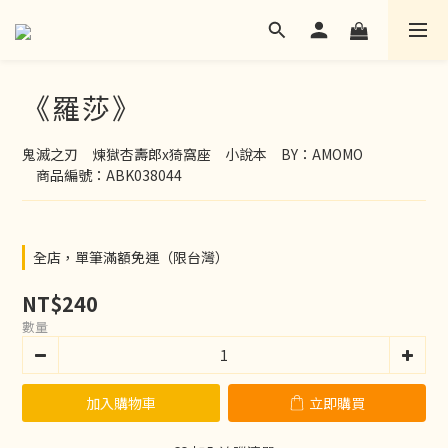
《羅莎》
鬼滅之刃　煉獄杏壽郎x猗窩座　小說本　BY：AMOMO
　商品編號：ABK038044
全店，單筆滿額免運（限台灣）
NT$240
數量
加入購物車
立即購買