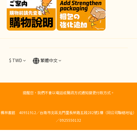
$
TWD
繁體中文
提醒您，我們不會以電話或簡訊方式通知變更付款方式。
楓林書館 40951912／台南市北區北門里長榮路五段282號1樓（同公司聯絡地址）
／0925550132