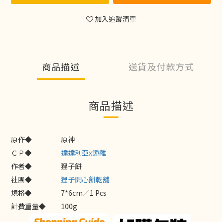
加入追蹤清單
商品描述
送貨及付款方式
商品描述
原作◆
原神
ＣＰ◆
達達利亞x鍾離
作者◆
狸子餅
社團◆
狸子開心餅乾舖
規格◆
7*6cm／1 Pcs
計費重量◆
100g