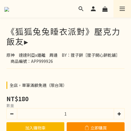
《狐狐兔兔睡衣派對》壓克力
飯友▸
原神　達達利亞x鍾離　周邊　BY：狸子餅［狸子開心餅乾舖］
　商品編號：APP999926
全店，單筆滿額免運（限台灣）
NT$180
數量
加入購物車
立即購買