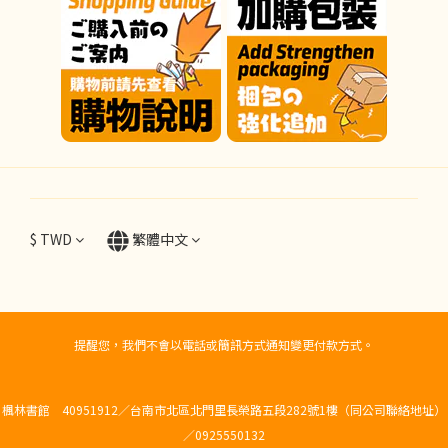
$
TWD
繁體中文
提醒您，我們不會以電話或簡訊方式通知變更付款方式。
楓林書館 40951912／台南市北區北門里長榮路五段282號1樓（同公司聯絡地址）
／0925550132