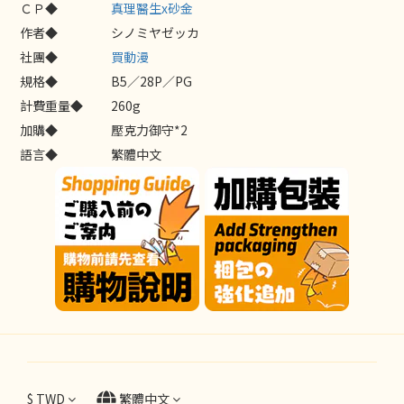
ＣＰ◆
真理醫生x砂金
作者◆
シノミヤゼッカ
社團◆
買動漫
規格◆
B5／28P／PG
計費重量◆
260g
加購◆
壓克力御守*2
語言◆
繁體中文
$
TWD
繁體中文