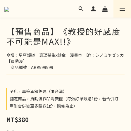
【預售商品】《教授的好感度
不可能是MAX!!》
崩壞：星穹鐵道　真理醫生x砂金　漫畫本　BY：シノミヤゼッカ
［買動漫］
　商品編號：ABK999999
全店，單筆滿額免運（限台灣）
指定商品，買動漫作品消費禮（每張訂單限贈1份，若合併訂
單則合併後至多贈送1份，贈完為止）
NT$380