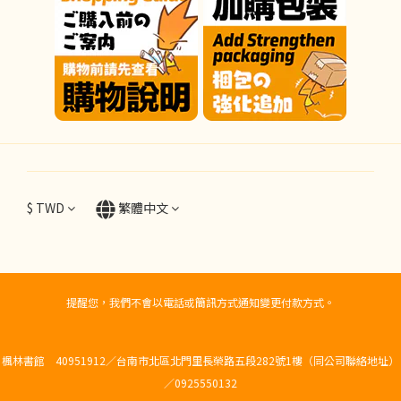
$
TWD
繁體中文
提醒您，我們不會以電話或簡訊方式通知變更付款方式。
楓林書館 40951912／台南市北區北門里長榮路五段282號1樓（同公司聯絡地址）
／0925550132