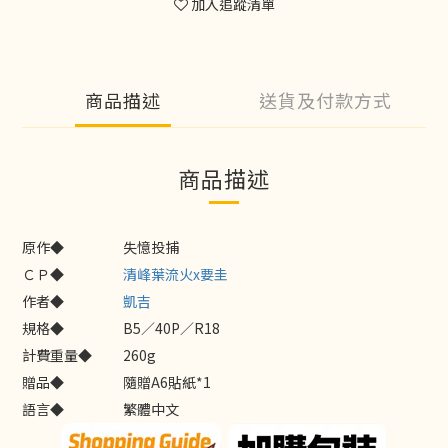
加入追蹤清單
商品描述
送貨及付款方式
商品描述
原作◆
失憶投捕
ＣＰ◆
清峰葉流火x要圭
作者◆
凱吉
規格◆
B5／40P／R18
計費重量◆
260g
贈品◆
隨贈A6貼紙*1
語言◆
繁體中文