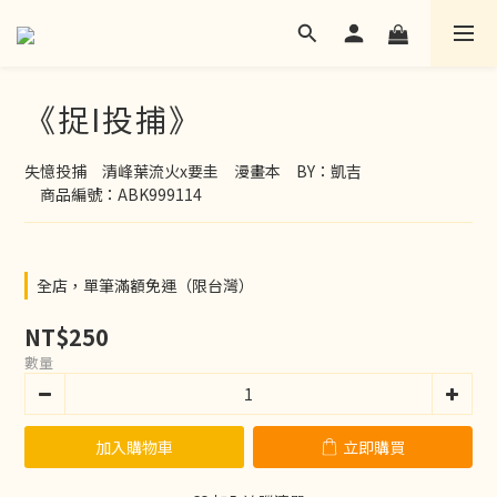
《捉I投捕》
失憶投捕　清峰葉流火x要圭　漫畫本　BY：凱吉
　商品編號：ABK999114
全店，單筆滿額免運（限台灣）
NT$250
數量
加入購物車
立即購買