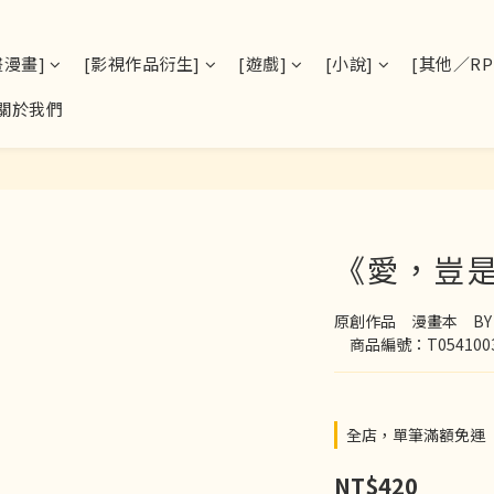
畫漫畫]
[影視作品衍生]
[遊戲]
[小說]
[其他／RPS
關於我們
《愛，豈
原創作品　漫畫本　BY：B
　商品編號：T054100
全店，單筆滿額免運
NT$420