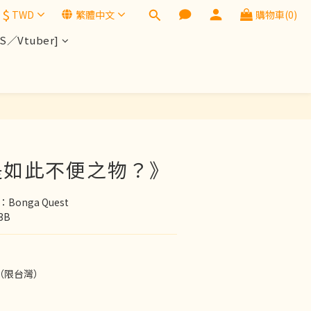
$
TWD
繁體中文
購物車(0)
／Vtuber]
立即購買
是如此不便之物？》
onga Quest
3B
（限台灣）