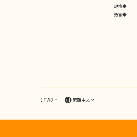
規格◆
語言◆
$
TWD
繁體中文