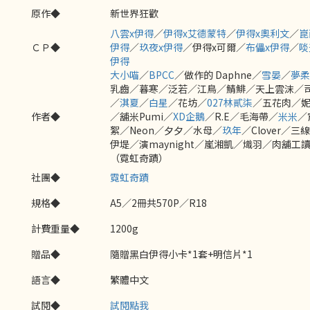
原作◆
新世界狂歡
八雲x伊得
／
伊得x艾德蒙特
／
伊得x奧利文
／
崑
ＣＰ◆
伊得
／
玖夜x伊得
／伊得x可爾／
布儡x伊得
／
啖
伊得
大小喵
／
BPCC
／做作的 Daphne／
雪晏
／
夢柔
乳齒／暮寒／泛若／江鳥／鯖鯡／天上雲沫／
／
淇夏
／
白星
／花坊／
027林貳柒
／五花肉／
作者◆
／舖米Pumi／
XD企鵝
／R.E／毛海帶／
米米
／
絮／Neon／夕夕／水母／
玖年
／Clover／三
伊堤／演maynight／嵐湘凱／熾羽／肉舖工
（霓虹奇蹟）
社團◆
霓虹奇蹟
規格◆
A5／2冊共570P／R18
計費重量◆
1200g
贈品◆
隨贈黑白伊得小卡*1套+明信片*1
語言◆
繁體中文
試閱◆
試閱點我