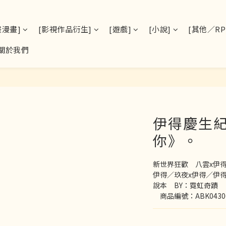
畫漫畫]
[影視作品衍生]
[遊戲]
[小說]
[其他／RPS
關於我們
伊得慶生
你》。
新世界狂歡　八雲x伊得
伊得／玖夜x伊得／伊得
說本　BY：霓虹奇蹟
　商品編號：ABK0430