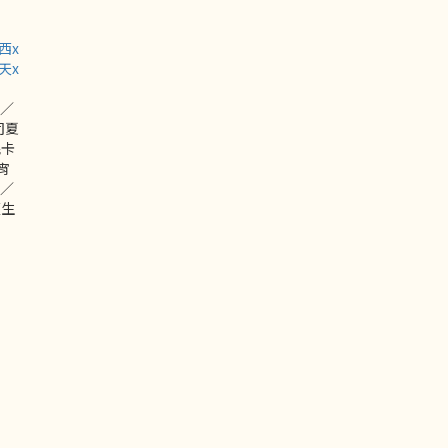
西x
天x
／
司夏
妮卡
宵
線／
讀生