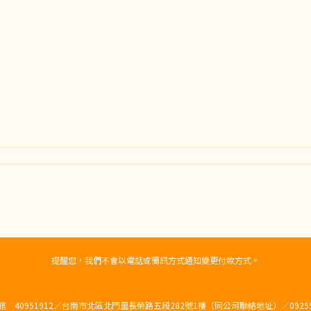
提醒您，我們不會以電話或簡訊方式通知變更付款方式。
館 40951912／台南市北區北門里長榮路五段282號1樓（同公司聯絡地址）／092555