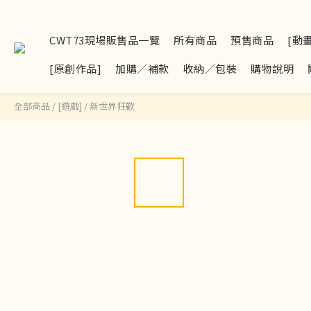
CWT73現場販售品一覽
所有商品
預售商品
[動
[原創作品]
加購／補款
收納／包裝
購物說明
全部商品
/
[遊戲]
/
新世界狂歡