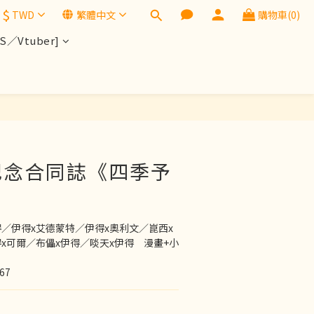
$
TWD
繁體中文
購物車(0)
／Vtuber]
紀念合同誌《四季予
／伊得x艾德蒙特／伊得x奧利文／崑西x
x可爾／布儡x伊得／啖天x伊得　漫畫+小
67