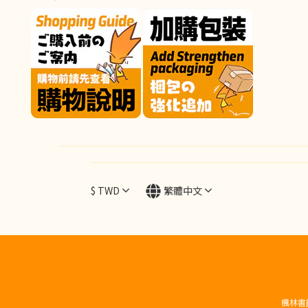
$
TWD
繁體中文
楓林書