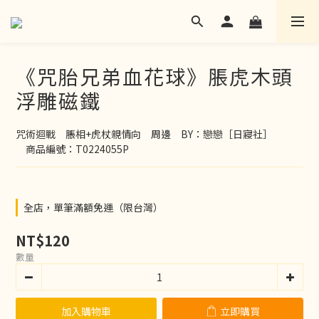
《咒胎兄弟血花球》脹虎木頭
浮雕磁鐵
咒術迴戰　脹相+虎杖親情向　周邊　BY：戀戀［日寢社］
　商品編號：T0224055P
全店，單筆滿額免運（限台灣）
NT$120
數量
加入購物車
立即購買