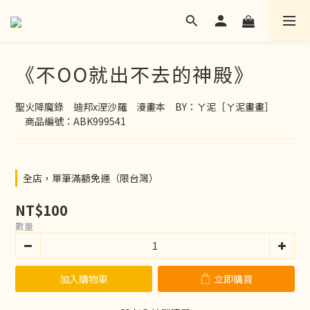
《不OO就出不去的神殿》
聖火降魔錄　迪邦x涅沙羅　漫畫本　BY：ㄚ泥［ㄚ泥畫畫］
　商品編號：ABK999541
全店，單筆滿額免運（限台灣）
NT$100
數量
加入購物車
立即購買