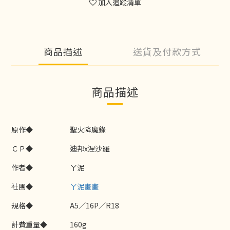
加入追蹤清單
商品描述
送貨及付款方式
商品描述
原作◆
聖火降魔錄
ＣＰ◆
迪邦x涅沙羅
作者◆
ㄚ泥
社團◆
ㄚ泥畫畫
規格◆
A5／16P／R18
計費重量◆
160g